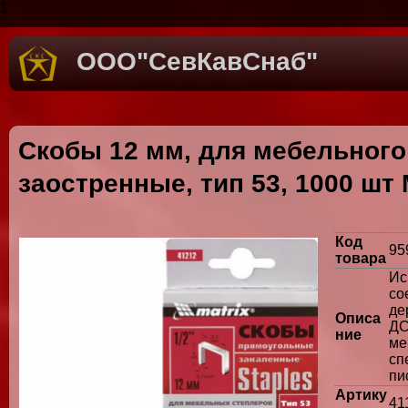
1
ООО"СевКавСнаб"
Скобы 12 мм, для мебельного
заостренные, тип 53, 1000 шт 
Код
95
товара
И
с
де
Описа
ДС
ние
ме
сп
пи
Артику
41