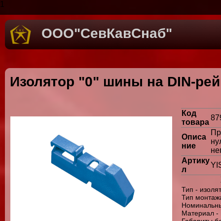
1
ООО"СевКавСнаб"
Изолятор "0" шины на DIN-рей
Код
87
товара
Пр
Описа
ну
ние
не
Артику
YI
л
Тип - изоля
Тип монтажа
Номинальный
Материал -
Габариты бе