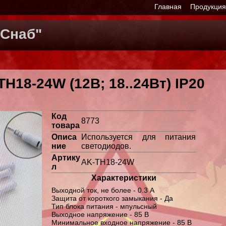
Главная
Продукци
Снаб"
H18-24W (12В; 18..24Вт) IP20
Код
8773
товара
Описа
Используется для питания
ние
светодиодов.
Артику
AK-TH18-24W
л
Характеристики
Выходной ток, не более - 0.3 А
Защита от короткого замыкания - Да
Тип блока питания - мпульсный
Выходное напряжение - 85 В
Минимальное входное напряжение - 85 В