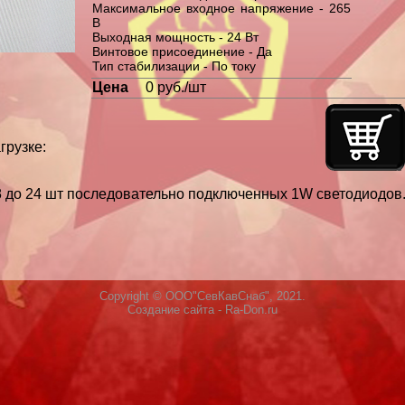
Максимальное входное напряжение - 265
В
Выходная мощность - 24 Вт
Винтовое присоединение - Да
Тип стабилизации - По току
Цена
0 руб./шт
грузке:
8 до 24 шт последовательно подключенных 1W светодиодов
Copyright © ООО"СевКавСнаб", 2021.
Создание сайта
- Ra-Don.ru