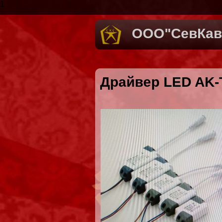
1
ООО"СевКав
Драйвер LED AK-T