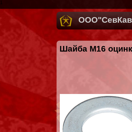
1
ООО"СевКав
Шайба М16 оцин