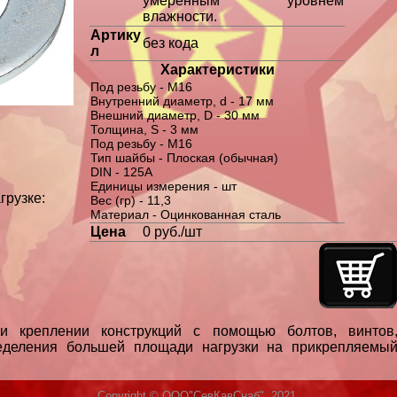
умеренным уровнем
влажности.
Артику
без кода
л
Характеристики
Под резьбу - М16
Внутренний диаметр, d - 17 мм
Внешний диаметр, D - 30 мм
Толщина, S - 3 мм
Под резьбу - М16
Тип шайбы - Плоская (обычная)
DIN - 125A
Единицы измерения - шт
грузке:
Вес (гр) - 11,3
Материал - Оцинкованная сталь
Цена
0 руб./шт
 и креплении конструкций с помощью болтов, винтов
еделения большей площади нагрузки на прикрепляемы
Copyright © ООО"СевКавСнаб", 2021.