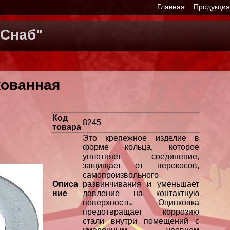
Главная
Продукци
Снаб"
кованная
Код
8245
товара
Это крепежное изделие в
форме кольца, которое
уплотняет соединение,
защищает от перекосов,
самопроизвольного
Описа
развинчивания и уменьшает
ние
давление на контактную
поверхность. Оцинковка
предотвращает коррозию
стали внутри помещений с