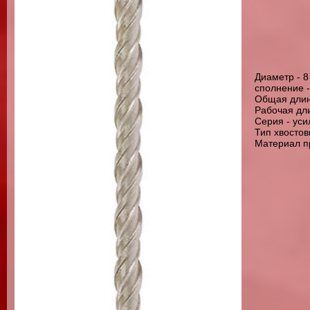
Диаметр - 
сполнение 
Общая длин
Рабочая дл
Серия - ус
Тип хвостов
Материал п