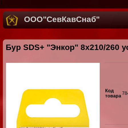
1
ООО"СевКавСнаб"
Бур SDS+ "Энкор" 8х210/260 
Код
78
товара