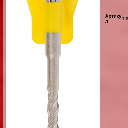
Артику
10
л