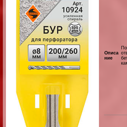
П
Описа
от
ние
бе
ка