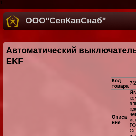
1
ООО"СевКавСнаб"
Автоматический выключатель 
EKF
Код
76
товара
Яв
ко
ап
о
че
Описа
ис
ние
Г
Ос