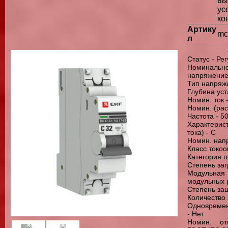
в
ус
ко
Артику
mc
л
Статус - Ре
Номинально
напряжение 
Тип напряже
Глубина уст
Номин. ток 
Номин. (рас
Частота - 50
Характери
тока) - C
Номин. напр
Класс токоо
Категория 
Степень заг
Модульна
модульных р
Степень защ
Количество
Одновремен
- Нет
Номин. от