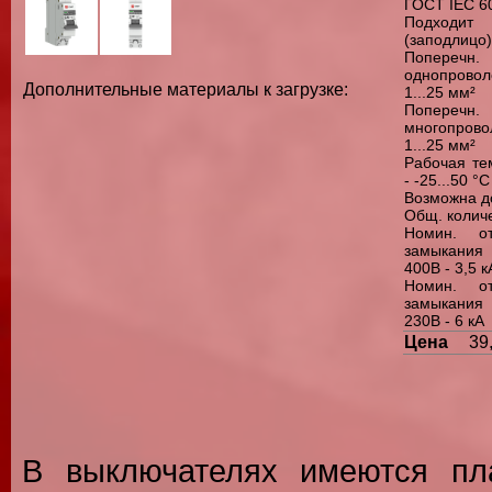
ГОСТ IEC 60
Подходит
(заподлицо)
Попереч
однопровол
Дополнительные материалы к загрузке:
1...25 мм²
Попереч
многопрово
1...25 мм²
Рабочая те
- -25...50 °C
Возможна до
Общ. количе
Номин. от
замыкания
400В - 3,5 к
Номин. от
замыкания
230В - 6 кА
Цена
39
В выключателях имеются пл