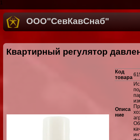
1
ООО"СевКавСнаб"
Квартирный регулятор давле
Код
61
товара
И
п
па
и
Пр
Описа
хо
ние
а
Об
ка
ин