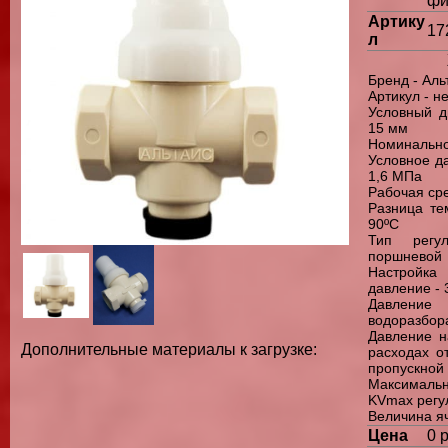
фи
Артику
17
л
Бренд - Аль
Артикул - н
Условный д
15 мм
Номинально
Условное да
1,6 МПа
Рабочая сре
Разница те
90ºС
Тип регу
поршневой
Настройк
давление - 
Давление 
водоразбора
Давление н
Дополнительные материалы к загрузке:
расходах о
пропускной 
Максималь
KVmax регу
Величина я
Цена
0 