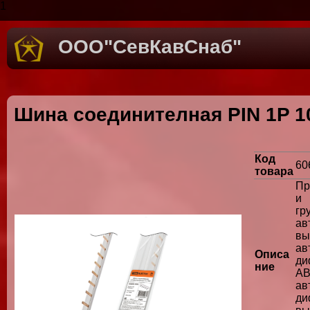
1
ООО"СевКавСнаб"
Шина соединителная PIN 1P 1
Код
60
товара
Пр
и 
гр
ав
в
ав
Описа
ди
ние
АВ
а
ди