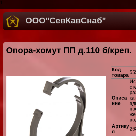
1
ООО"СевКавСнаб"
Опора-хомут ПП д.110 б/креп.
Код
55
товара
Ис
ст
р
Описа
к
ние
а
пр
же
во
Артику
26
л