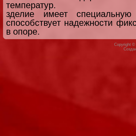
температур.
зделие имеет специальную 
способствует надежности фик
в опоре.
Copyright 
Созда