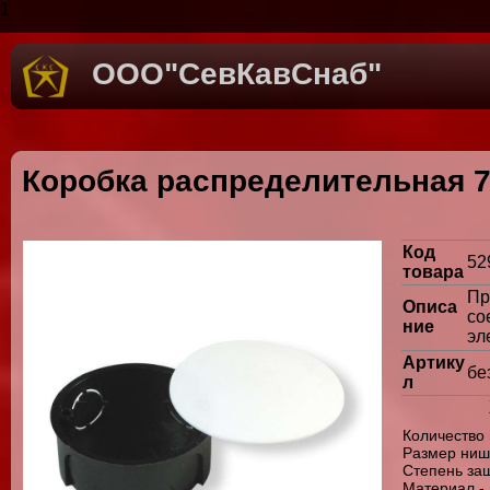
1
ООО"СевКавСнаб"
Коробка распределительная 70
Код
52
товара
Пр
Описа
с
ние
эл
Артику
бе
л
Количество 
Размер ниши
Степень защ
Материал -