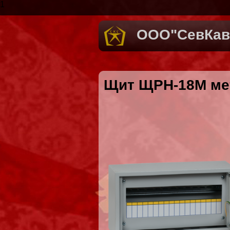
1
ООО"СевКав
Щит ЩРН-18M мет