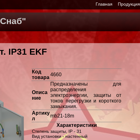
Главная
Продукци
Снаб"
. IP31 EKF
Код
4660
товара
Предназначены для
распределения
Описа
электроэнергии, защиты от
ние
токов перегрузки и короткого
замыкания.
Артику
mb21-18m
л
Характеристики
Степень защиты, IP - 31
Вид установки - настенный