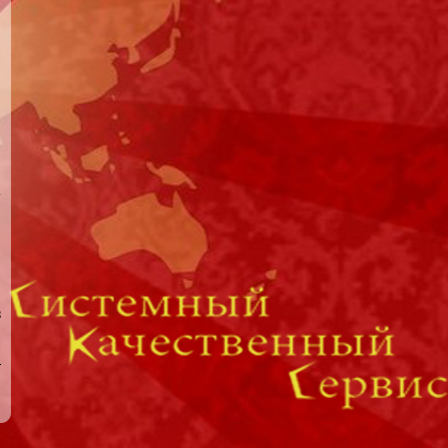
я
з
я
я
т
и