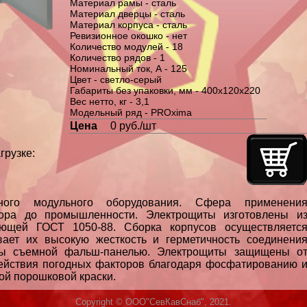
Материал рамы - сталь
Материал дверцы - сталь
Материал корпуса - сталь
Ревизионное окошко - нет
Количество модулей - 18
Количество рядов - 1
Номинальный ток, А - 125
Цвет - светло-серый
Габариты без упаковки, мм - 400х120х220
Вес нетто, кг - 3,1
Модельный ряд - PROxima
Цена
0 руб./шт
грузке:
ного модульного оборудования. Сфера применени
тора до промышленности. Электрощиты изготовлены и
вующей ГОСТ 1050-88. Сборка корпусов осуществляетс
вает их высокую жесткость и герметичность соединени
ны съемной фальш-панелью. Электрощиты защищены о
ействия погодных факторов благодаря фосфатированию 
й порошковой краски.
Copyright © ООО"СевКавСнаб", 2021.