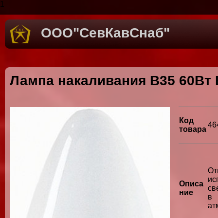
1
ООО"СевКавСнаб"
Лампа накаливания B35 60Вт Е
Код
46
товара
От
ис
Описа
св
ние
в
ат