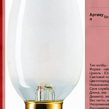
Артику
бе
л
Тип колбы -
Форма - св
Цоколь - E1
Световой по
Цветопереда
Назначение
Срок службы
Длина, мм -
Диаметр, мм
Вес нетто, к
Напряжение,
Рассеивате