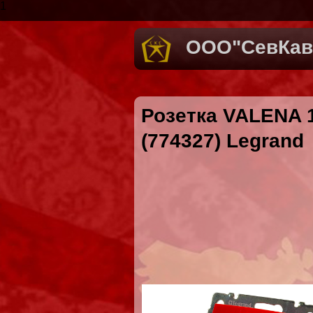
1
ООО"СевКав
Розетка VALENA 1
(774327) Legrand