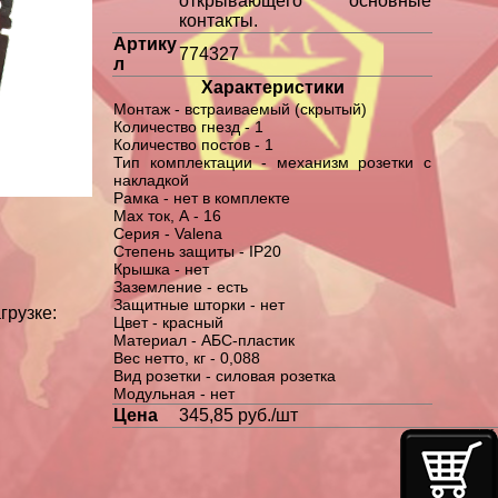
открывающего основные
контакты.
Артику
774327
л
Характеристики
Монтаж - встраиваемый (скрытый)
Количество гнезд - 1
Количество постов - 1
Тип комплектации - механизм розетки с
накладкой
Рамка - нет в комплекте
Max ток, А - 16
Серия - Valena
Степень защиты - IP20
Крышка - нет
Заземление - есть
Защитные шторки - нет
грузке:
Цвет - красный
Материал - АБС-пластик
Вес нетто, кг - 0,088
Вид розетки - силовая розетка
Модульная - нет
Цена
345,85 руб./шт