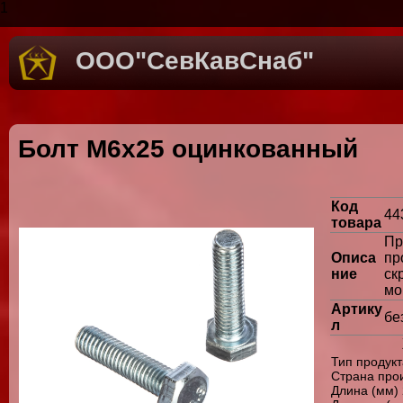
1
ООО"СевКавСнаб"
Болт М6х25 оцинкованный
Код
44
товара
П
Описа
п
ние
ск
мо
Артику
бе
л
Тип продукт
Страна про
Длина (мм) 