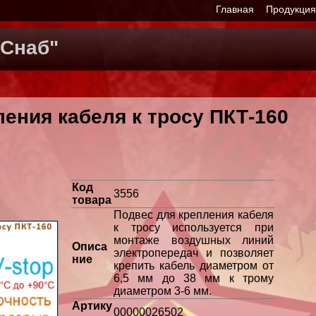
Главная
Продукци
Снаб"
ения кабеля к тросу ПКТ-160
Код
3556
товара
Подвес для крепления кабеля
к тросу используется при
монтаже воздушных линий
Описа
электропередач и позволяет
ние
крепить кабель диаметром от
6,5 мм до 38 мм к трому
диаметром 3-6 мм.
Артику
00000026502