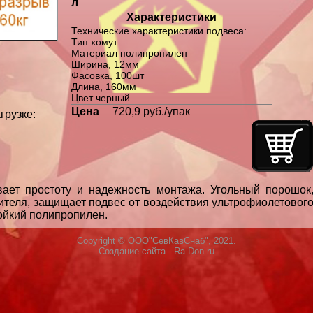
л
Характеристики
Технические характеристики подвеса:
Тип хомут
Материал полипропилен
Ширина, 12мм
Фасовка, 100шт
Длина, 160мм
Цвет черный.
Цена
720,9 руб./упак
грузке:
вает простоту и надежность монтажа. Угольный порошок
ителя, защищает подвес от воздействия ультрофиолетовог
ойкий полипропилен.
Copyright © ООО"СевКавСнаб", 2021.
Создание сайта
- Ra-Don.ru