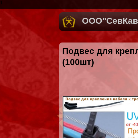
1
ООО"СевКав
Подвес для крепл
(100шт)