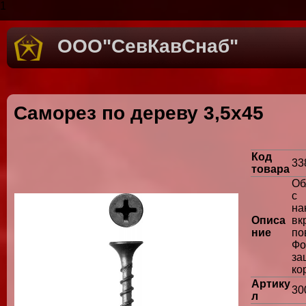
1
ООО"СевКавСнаб"
Саморез по дереву 3,5х45
Код
33
товара
Об
с
на
Описа
в
ние
по
Фо
з
ко
Артику
30
л