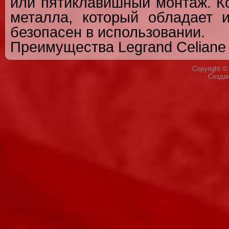
или пятиклавишный монтаж. Ко
металла, который обладает и
безопасен в использовании.
Преимущества Legrand Celiane
Copyright 
Созда