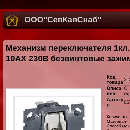
1
ООО"СевКавСнаб"
Механизм переключателя 1кл. 
10AX 230B безвинтовые зажим
Код
31
товара
Описа
С 
ние
ск
Артику
06
л
Количество 
Материал -
Способ мон