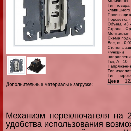
Количество 
Тип товара
клавишного
Производите
Подсветка -
Объем, м3 -
Страна - Ф
Монтажная к
Схема подк
Вес, кг - 0.0
Степень защ
Функции
направлени
Ток, А - 10
Напряжение,
Тип издели
Тип - перек
Цена
12
Дополнительные материалы к загрузке:
Механизм переключателя на 2
удобства использования возм