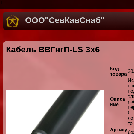
1
ООО"СевКавСнаб"
Кабель ВВГнгП-LS 3х6
Код
28
товара
И
п
по
эл
Описа
р
ние
пе
6 
ло
то
Артику
бе