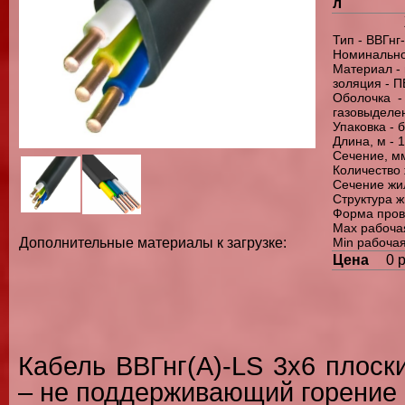
л
Тип - ВВГнг
Номинально
Материал -
золяция - П
Оболочка 
газовыделе
Упаковка - 
Длина, м - 
Сечение, мм
Количество 
Сечение жил
Структура 
Форма пров
Max рабочая
Min рабочая
Дополнительные материалы к загрузке:
Цена
0 
Кабель ВВГнг(А)-LS 3х6 плоск
– не поддерживающий горение 