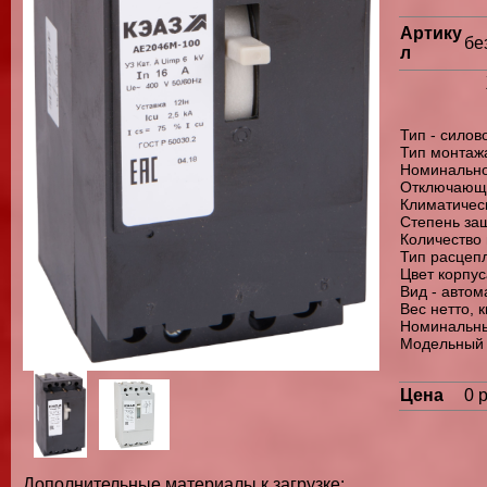
Артику
бе
л
Тип - силов
Тип монтаж
Номинально
Отключающая
Климатичес
Степень защ
Количество 
Тип расцепл
Цвет корпус
Вид - авто
Вес нетто, кг
Номинальный
Модельный 
Цена
0 
Дополнительные материалы к загрузке: