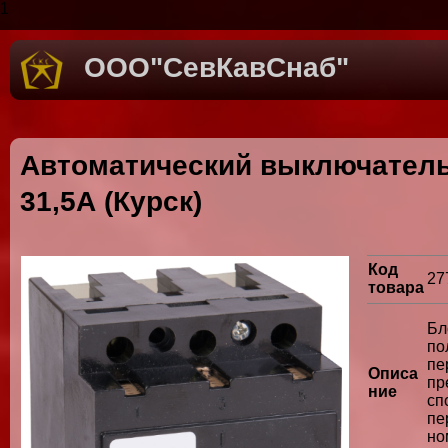
1
ООО"СевКавСнаб"
Автоматический выключатель
31,5А (Курск)
Код
27
товара
Бл
п
п
Описа
пр
ние
с
пе
но