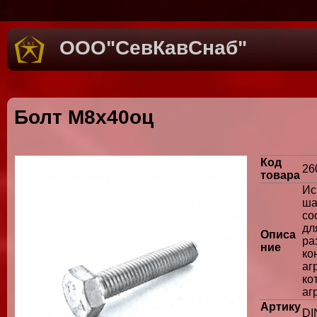
1
ООО"СевКавСнаб"
Болт М8х40оц
Код
26
товара
Ис
ш
со
дл
Описа
ра
ние
ко
аг
ко
аг
Артику
DI