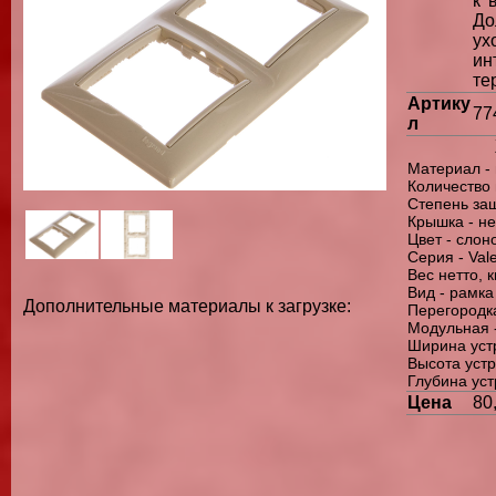
к 
До
ух
ин
те
Артику
77
л
Материал - 
Количество 
Степень защ
Крышка - не
Цвет - слон
Серия - Val
Вес нетто, к
Вид - рамка
Дополнительные материалы к загрузке:
Перегородка
Модульная -
Ширина устр
Высота устр
Глубина уст
Цена
80