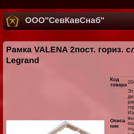
1
ООО"СевКавСнаб"
Рамка VALENA 2пост. гориз. сл
Legrand
Код
20
товара
Э
д
ра
го
И
вы
Описа
по
ние
по