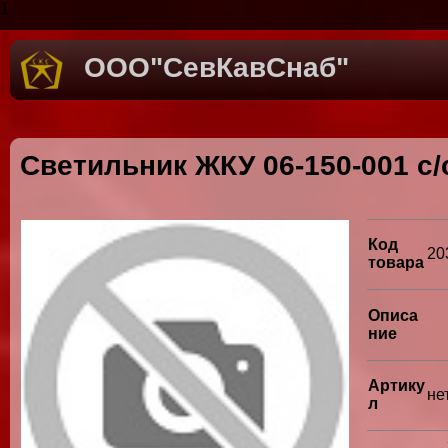
1
ООО"СевКавСнаб"
Светильник ЖКУ 06-150-001 с/
Код
20
товара
Описа
ние
Артику
не
л