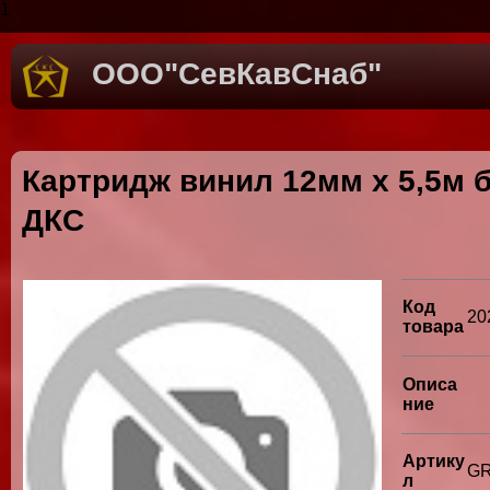
1
ООО"СевКавСнаб"
Картридж винил 12мм х 5,5м 
ДКС
Код
20
товара
Описа
ние
Артику
GR
л