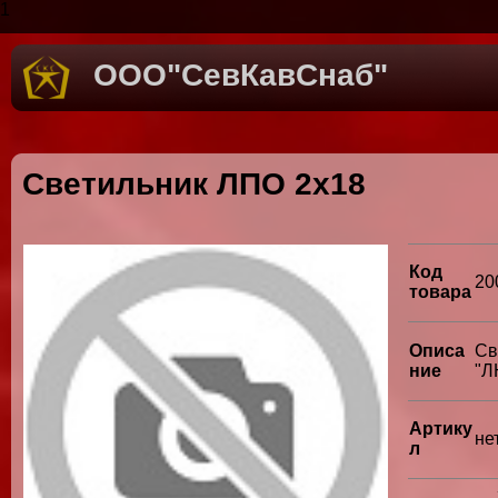
1
ООО"СевКавСнаб"
Светильник ЛПО 2х18
Код
20
товара
Описа
Св
ние
"Л
Артику
не
л