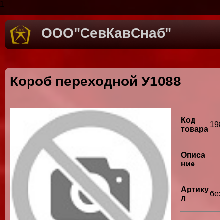
1
ООО"СевКавСнаб"
Короб переходной У1088
Код
19
товара
Описа
ние
Артику
бе
л