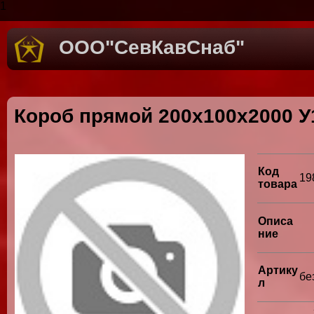
1
ООО"СевКавСнаб"
Короб прямой 200х100х2000 У
Код
19
товара
Описа
ние
Артику
бе
л