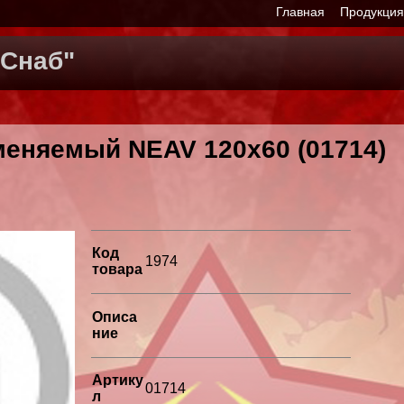
Главная
Продукци
Снаб"
меняемый NEAV 120x60 (01714)
Код
1974
товара
Описа
ние
Артику
01714
л