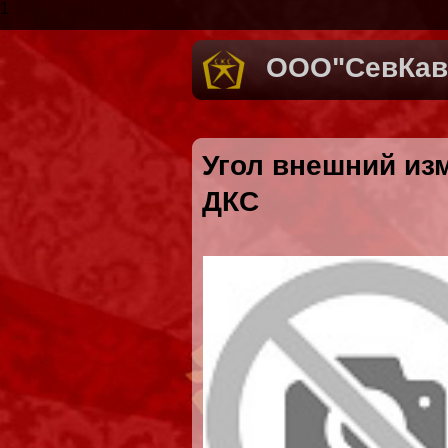
1
ООО"СевКав
Угол внешний из
ДКС