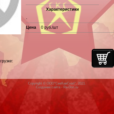
Характеристики
-
Цена
0 руб./шт
грузке:
Copyright © ООО"СевКавСнаб", 2021.
Создание сайта
- Ra-Don.ru