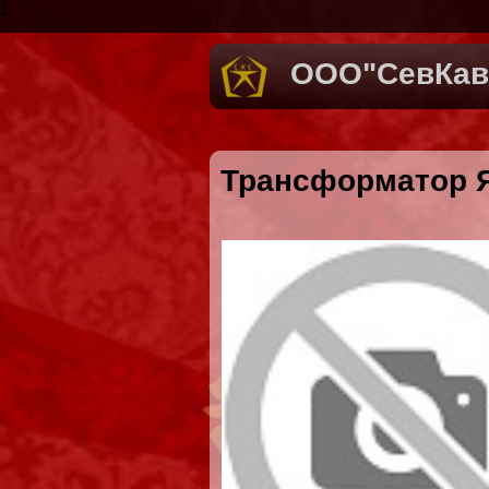
1
ООО"СевКав
Трансформатор Я