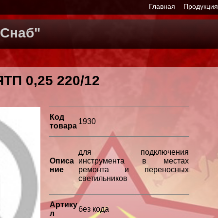
Главная
Продукци
Снаб"
ТП 0,25 220/12
Код
1930
товара
для подключения
Описа
инструмента в местах
ние
ремонта и переносных
светильников
Артику
без кода
л