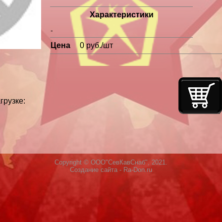
Характеристики
-
Цена
0 руб./шт
грузке:
Copyright © ООО"СевКавСнаб", 2021.
Создание сайта
- Ra-Don.ru