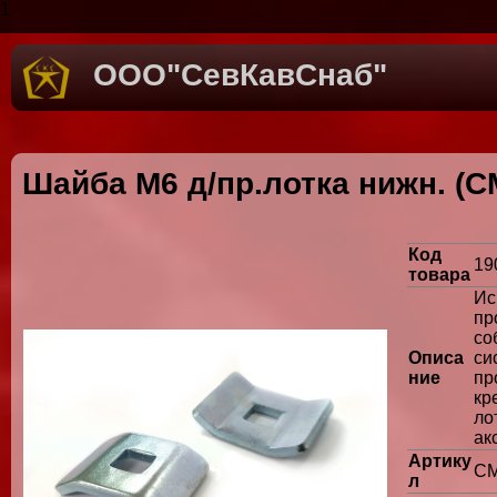
1
ООО"СевКавСнаб"
Шайба М6 д/пр.лотка нижн. (
Код
19
товара
Ис
пр
с
Описа
с
ние
п
кр
л
ак
Артику
СМ
л