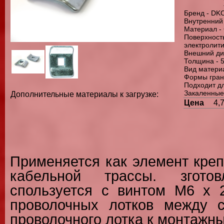
Бренд - DK
Внутренний
Материал -
Поверхн
электролит
Внешний ди
Толщина - 
Вид материа
Формы гран
Подходит дл
Закаленные
Дополнительные материалы к загрузке:
Цена
4,
Применяется как элемент кре
кабельной трассы. згото
спользуется с винтом М6 х 
проволочных лотков между 
проволочного лотка к монтажн