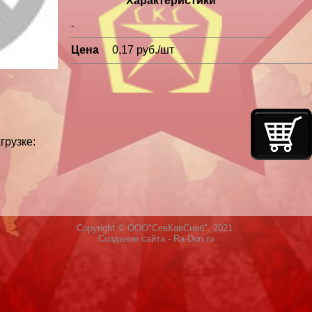
Характеристики
-
Цена
0,17 руб./шт
грузке:
Copyright © ООО"СевКавСнаб", 2021.
Создание сайта
- Ra-Don.ru