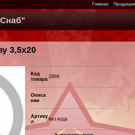
Главная
Продукци
Снаб"
у 3,5х20
Код
1869
товара
Описа
ние
Артику
без кода
л