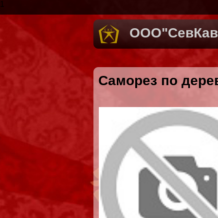
1
ООО"СевКав
Саморез по дерев