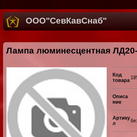
1
ООО"СевКавСнаб"
Лампа люминесцентная ЛД20-
Код
18
товара
Описа
ние
Артику
бе
л