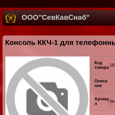
1
ООО"СевКавСнаб"
Консоль ККЧ-1 для телефонн
Код
18
товара
Описа
ние
Артику
бе
л