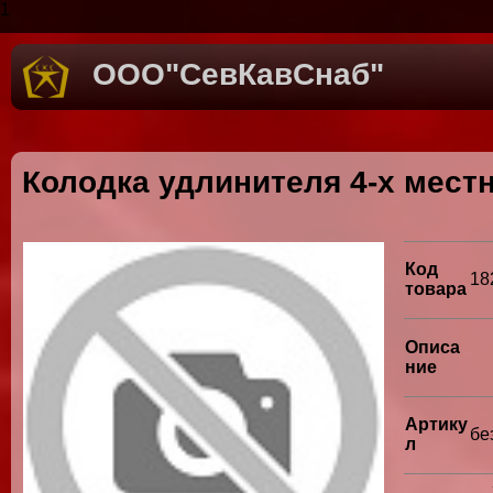
1
ООО"СевКавСнаб"
Колодка удлинителя 4-х местн
Код
18
товара
Описа
ние
Артику
бе
л