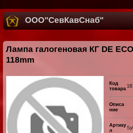
1
ООО"СевКавСнаб"
Лампа галогеновая КГ DE ECO
118mm
Код
18
товара
Описа
ние
Артику
Sy
л