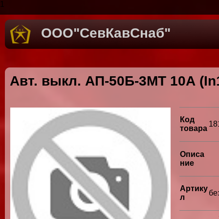
1
ООО"СевКавСнаб"
Авт. выкл. АП-50Б-3МТ 10А (In
Код
18
товара
Описа
ние
Артику
бе
л