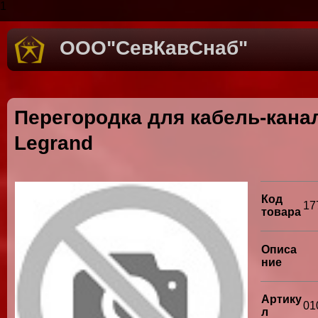
1
ООО"СевКавСнаб"
Перегородка для кабель-канал
Legrand
Код
17
товара
Описа
ние
Артику
01
л