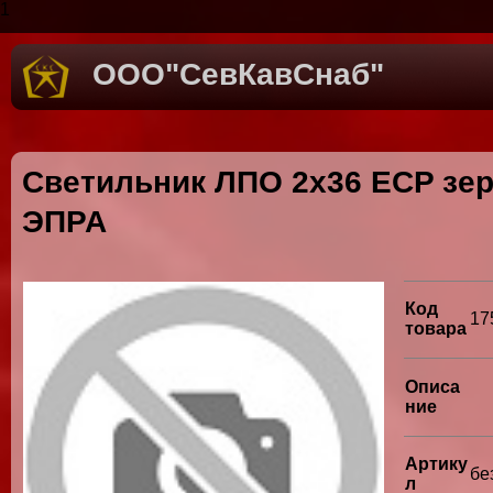
1
ООО"СевКавСнаб"
Светильник ЛПО 2х36 ECP зер
ЭПРА
Код
17
товара
Описа
ние
Артику
бе
л