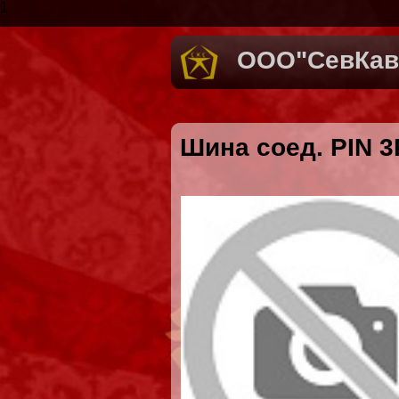
1
ООО"СевКав
Шина соед. PIN 3