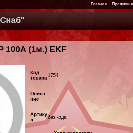
Главная
Продукци
Снаб"
P 100А (1м.) EKF
Код
1754
товара
Описа
ние
Артику
без кода
л