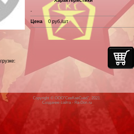
Характеристики
-
Цена
0 руб./шт
грузке:
Copyright © ООО"СевКавСнаб", 2021.
Создание сайта
- Ra-Don.ru