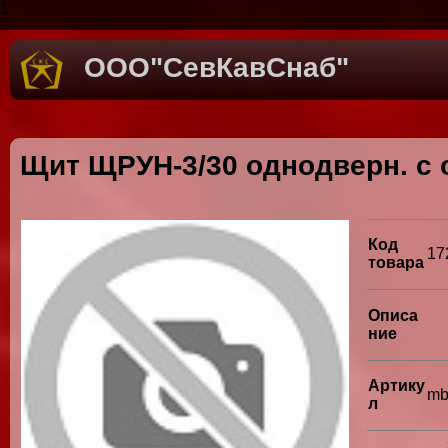
1
ООО"СевКавСнаб"
Щит ЩРУН-3/30 однодверн. с 
Код
17
товара
Описа
ние
Артику
mb
л