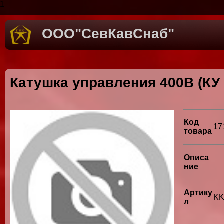
1
ООО"СевКавСнаб"
Катушка управления 400В (КУ 
Код
17
товара
Описа
ние
Артику
KK
л