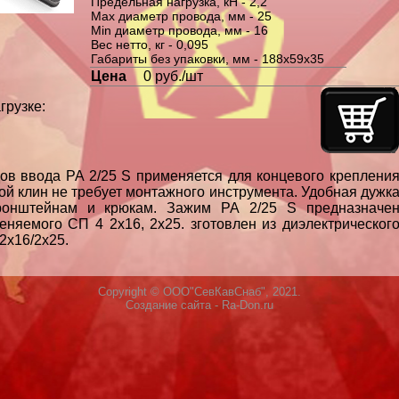
Предельная нагрузка, кН - 2,2
Max диаметр провода, мм - 25
Min диаметр провода, мм - 16
Вес нетто, кг - 0,095
Габариты без упаковки, мм - 188х59х35
Цена
0 руб./шт
грузке:
в ввода PA 2/25 S применяется для концевого креплени
й клин не требует монтажного инструмента. Удобная дужк
кронштейнам и крюкам. Зажим РА 2/25 S предназначе
няемого СП 4 2х16, 2х25. зготовлен из диэлектрическог
2х16/2х25.
Copyright © ООО"СевКавСнаб", 2021.
Создание сайта
- Ra-Don.ru