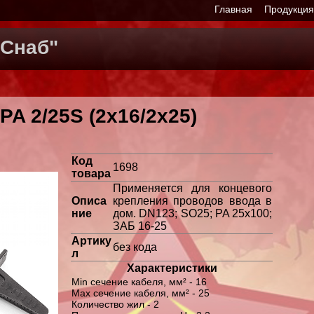
Главная
Продукци
Снаб"
A 2/25S (2х16/2х25)
Код
1698
товара
Применяется для концевого
Описа
крепления проводов ввода в
ние
дом. DN123; SO25; PA 25х100;
ЗАБ 16-25
Артику
без кода
л
Характеристики
Min сечение кабеля, мм² - 16
Мах сечение кабеля, мм² - 25
Количество жил - 2