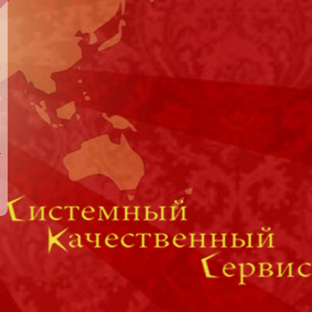
я
а
н
о