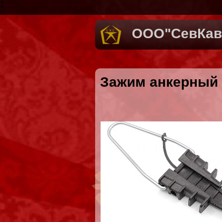
1
ООО"СевКав
Зажим анкерный P