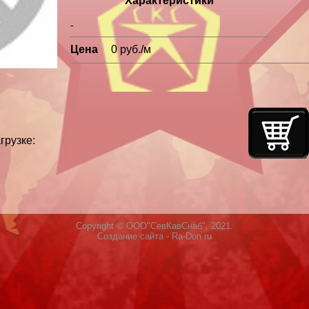
Характеристики
-
Цена
0 руб./м
грузке:
Copyright © ООО"СевКавСнаб", 2021.
Создание сайта
- Ra-Don.ru