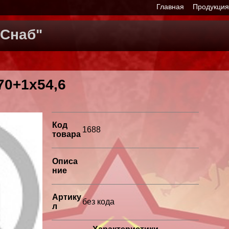
Главная
Продукци
Снаб"
70+1х54,6
Код
1688
товара
Описа
ние
Артику
без кода
л