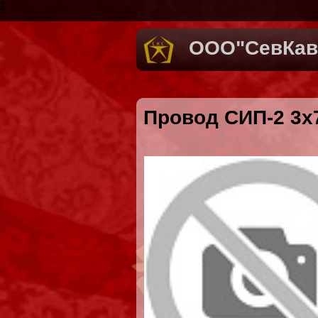
1
ООО"СевКав
Провод СИП-2 3х