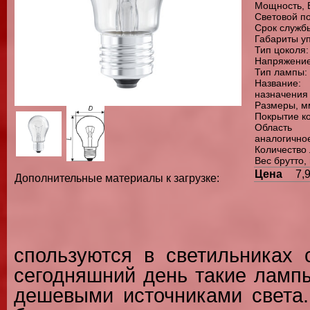
Мощность, В
Световой по
Срок службы
Габариты уп
Тип цоколя:
Напряжение
Тип лампы: 
Название:
назначения
Размеры, мм
Покрытие к
Область 
аналогично
Количество 
Вес брутто, 
Цена
7,
Дополнительные материалы к загрузке:
спользуются в светильниках 
сегодняшний день такие ламп
дешевыми источниками света.