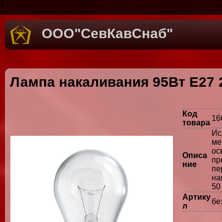
1
ООО"СевКавСнаб"
Лампа накаливания 95Вт Е27
Код
16
товара
Ис
м
о
Описа
пр
ние
п
на
50
Артику
бе
л