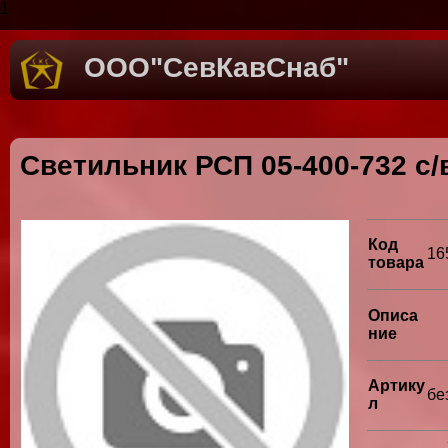
1
ООО"СевКавСнаб"
Светильник РСП 05-400-732 с/в
Код
16
товара
Описа
ние
Артику
бе
л