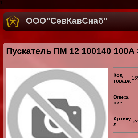
1
ООО"СевКавСнаб"
Пускатель ПМ 12 100140 100А 
Код
16
товара
Описа
ние
Артику
бе
л