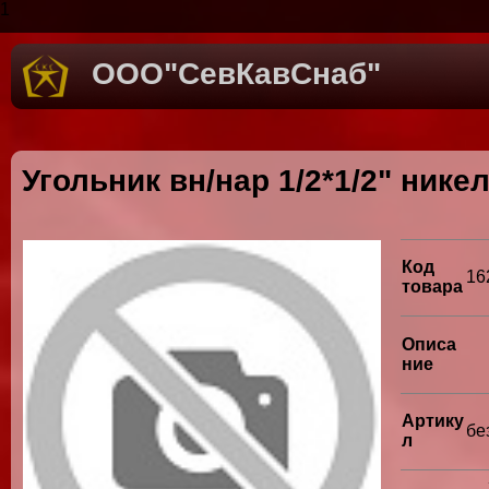
1
ООО"СевКавСнаб"
Угольник вн/нар 1/2*1/2" никел
Код
16
товара
Описа
ние
Артику
бе
л