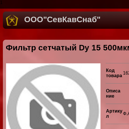
1
ООО"СевКавСнаб"
Фильтр сетчатый Dy 15 500мк
Код
16
товара
Описа
ние
Артику
Ф.
л