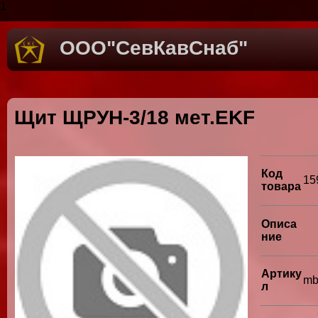
1
ООО"СевКавСнаб"
Щит ЩРУН-3/18 мет.EKF
Код
15
товара
Описа
ние
Артику
mb
л