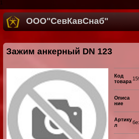
1
ООО"СевКавСнаб"
Зажим анкерный DN 123
Код
15
товара
Описа
ние
Артику
бе
л