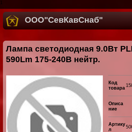
1
ООО"СевКавСнаб"
Лампа светодиодная 9.0Вт PL
590Lm 175-240В нейтр.
Код
15
товара
Описа
ние
Артику
50
л